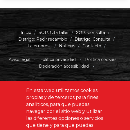
Inicio
/
SOP: Cita taller
/
SOP: Consulta
/
Distrigo: Pedir recambio
/
Distrigo: Consulta
/
La empresa
/
Noticias
/
Contacto
/
Aviso legal
•
Política privacidad
•
Política cookies
•
Declaración accesibilidad
•
En esta web utilizamos cookies
propias y de terceros para fines
Diseñado y programado por
GABALA S.L.
analíticos, para que puedas
navegar por el sitio web y utilizar
las diferentes opciones o servicios
que tiene y para que puedas