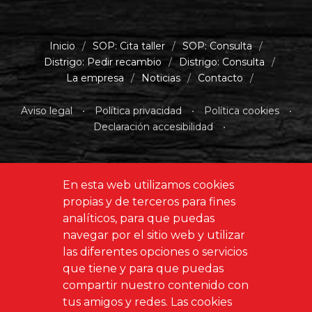
Inicio
/
SOP: Cita taller
/
SOP: Consulta
/
Distrigo: Pedir recambio
/
Distrigo: Consulta
/
La empresa
/
Noticias
/
Contacto
/
Aviso legal
•
Política privacidad
•
Política cookies
•
Declaración accesibilidad
•
En esta web utilizamos cookies
propias y de terceros para fines
Diseñado y programado por
GABALA S.L.
analíticos, para que puedas
navegar por el sitio web y utilizar
las diferentes opciones o servicios
que tiene y para que puedas
compartir nuestro contenido con
tus amigos y redes. Las cookies